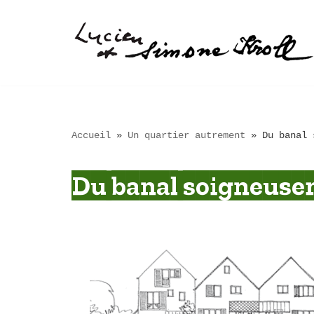
Aller
au
contenu
Accueil
»
Un quartier autrement
»
Du banal 
Du banal soigneusem