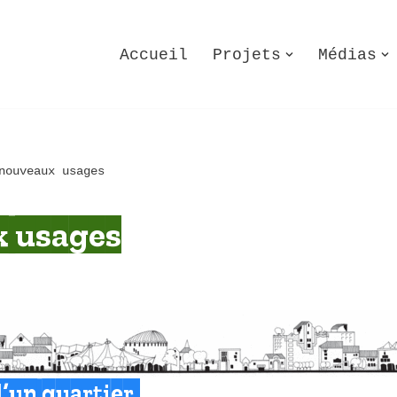
Accueil
Projets
Médias
nouveaux usages
x usages
’un quartier,