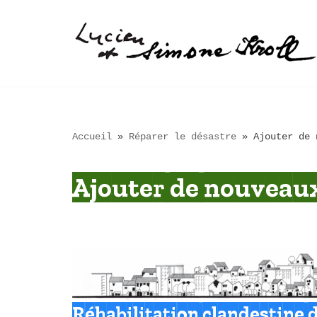
Aller
au
contenu
Accueil
»
Réparer le désastre
»
Ajouter de 
Ajouter de nouveau
Réhabilitation clandestine d