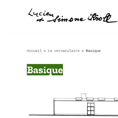
Aller
au
contenu
Accueil
»
Le vernaculaire
»
Basique
Basique