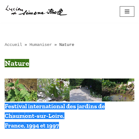
Aller
au
contenu
Accueil
»
Humaniser
»
Nature
Nature
Festival international des jardins de
Chaumont-sur-Loire,
France, 1994 et 1997