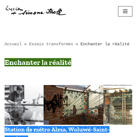
Aller
au
contenu
Accueil
»
Essais transformés
»
Enchanter la réalité
Enchanter la réalité
Station de métro Alma, Woluwé-Saint-